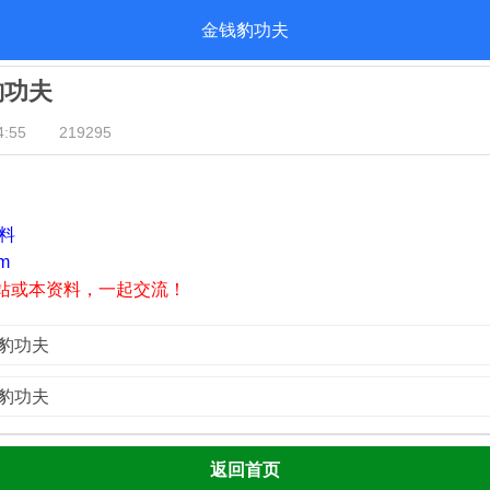
金钱豹功夫
豹功夫
:55
219295
资料
m
站或本资料，一起交流！
钱豹功夫
钱豹功夫
返回首页