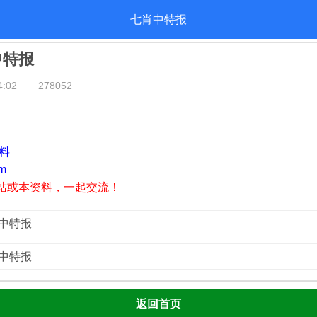
七肖中特报
中特报
:02
278052
资料
m
站或本资料，一起交流！
肖中特报
肖中特报
返回首页